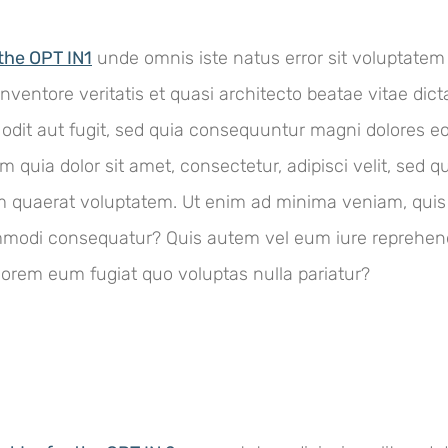
 the OPT IN1
unde omnis iste natus error sit voluptat
inventore veritatis et quasi architecto beatae vitae di
 odit aut fugit, sed quia consequuntur magni dolores e
m quia dolor sit amet, consectetur, adipisci velit, se
m quaerat voluptatem. Ut enim ad minima veniam, quis
commodi consequatur? Quis autem vel eum iure reprehend
olorem eum fugiat quo voluptas nulla pariatur?