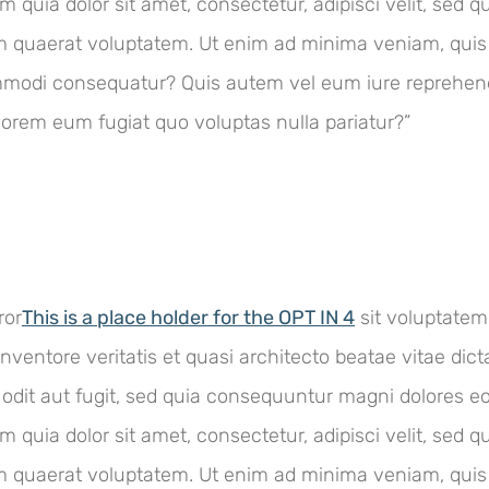
m quia dolor sit amet, consectetur, adipisci velit, se
m quaerat voluptatem. Ut enim ad minima veniam, quis
commodi consequatur? Quis autem vel eum iure reprehend
olorem eum fugiat quo voluptas nulla pariatur?”
ror
This is a place holder for the OPT IN 4
sit voluptate
inventore veritatis et quasi architecto beatae vitae di
 odit aut fugit, sed quia consequuntur magni dolores e
m quia dolor sit amet, consectetur, adipisci velit, se
m quaerat voluptatem. Ut enim ad minima veniam, quis