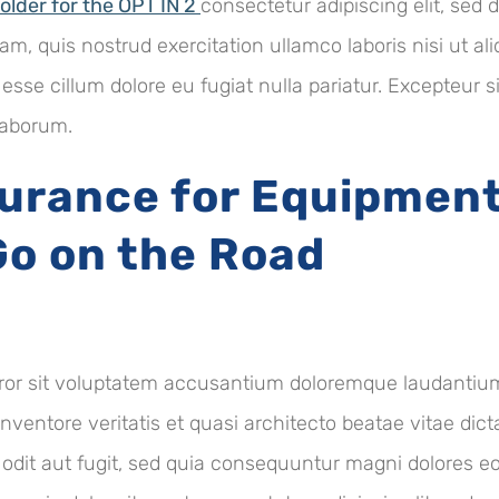
holder for the OPT IN 2
consectetur adipiscing elit, sed 
m, quis nostrud exercitation ullamco laboris nisi ut 
it esse cillum dolore eu fugiat nulla pariatur. Excepteur
 laborum.
surance for Equipment
Go on the Road
error sit voluptatem accusantium doloremque laudantiu
inventore veritatis et quasi architecto beatae vitae di
 odit aut fugit, sed quia consequuntur magni dolores e