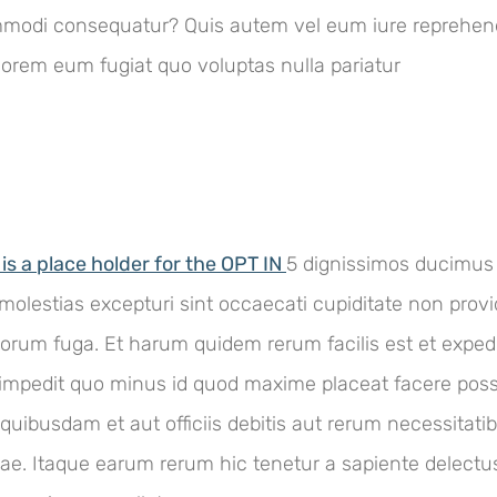
commodi consequatur? Quis autem vel eum iure reprehend
olorem eum fugiat quo voluptas nulla pariatur
 is a place holder for the OPT IN
5 dignissimos ducimus 
molestias excepturi sint occaecati cupiditate non provid
olorum fuga. Et harum quidem rerum facilis est et exped
il impedit quo minus id quod maxime placeat facere po
uibusdam et aut officiis debitis aut rerum necessitati
e. Itaque earum rerum hic tenetur a sapiente delectus,